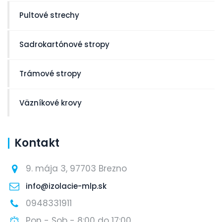
Pultové strechy
Sadrokartónové stropy
Trámové stropy
Väzníkové krovy
Kontakt
9. mája 3, 97703 Brezno
info@izolacie-mlp.sk
0948331911
Pon - Sob - 8:00 do 17:00