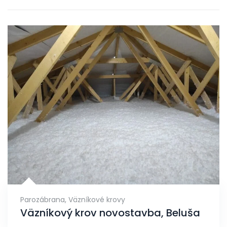
Parozábrana
,
Väzníkové krovy
Väzníkový krov novostavba, Beluša