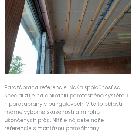
Parozábrana referencie. Naša spoločnosť sa
špecializuje na aplikáciu parotesného systému
- parozábrany v bungalovoch. V tejto oblasti
máme výborné skúsenosti a mnoho
ukončených prác. Nižšie nájdete naše
referencie s montážou parozábrany.