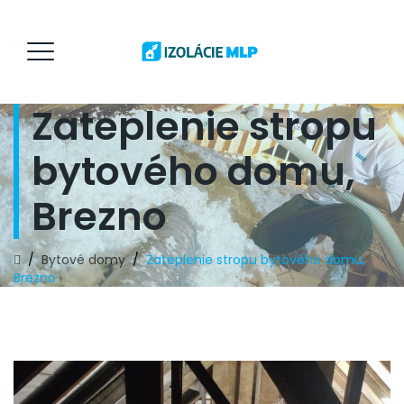
Zateplenie stropu
bytového domu,
Brezno
/
Bytové domy
/
Zateplenie stropu bytového domu,
Brezno