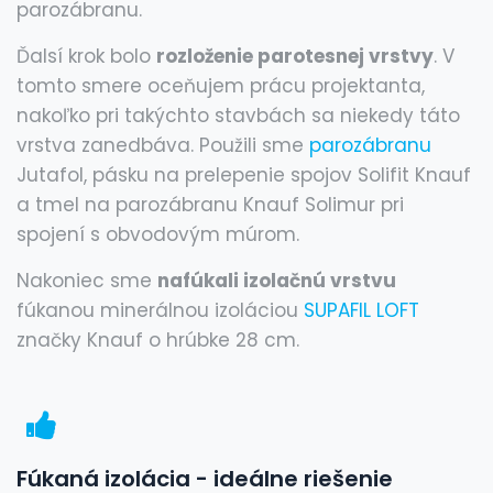
parozábranu.
Ďalsí krok bolo
rozloženie parotesnej vrstvy
. V
tomto smere oceňujem prácu projektanta,
nakoľko pri takýchto stavbách sa niekedy táto
vrstva zanedbáva. Použili sme
parozábranu
Jutafol, pásku na prelepenie spojov Solifit Knauf
a tmel na parozábranu Knauf Solimur pri
spojení s obvodovým múrom.
Nakoniec sme
nafúkali izolačnú vrstvu
fúkanou minerálnou izoláciou
SUPAFIL LOFT
značky Knauf o hrúbke 28 cm.
Fúkaná izolácia - ideálne riešenie