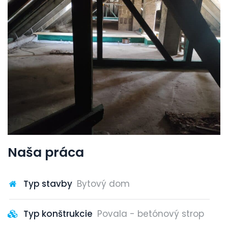
Naša práca
Typ stavby
Bytový dom
Typ konštrukcie
Povala - betónový strop