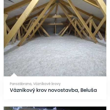
Parozábrana
,
Väzníkové krovy
Väzníkový krov novostavba, Beluša