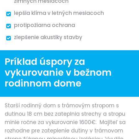
zimných mesiacoch
lepšia klíma v letných mesiacoch
protipožiarna ochrana
zlepšenie akustiky stavby
Príklad úspory za
vykurovanie v bežnom
rodinnom dome
Starší rodinný dom s trámovým stropom s
dutinou 18 cm bez zateplnia strechy a stropu
minie ročne za vykurovanie 1600€. Majiteľ sa
rozhodne pre zateplenie dutiny v trámovom