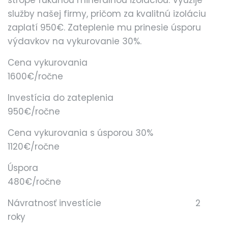
strope fúkanou minerálnou izoláciou. Využije
služby našej firmy, pričom za kvalitnú izoláciu
zaplatí 950€. Zateplenie mu prinesie úsporu
výdavkov na vykurovanie 30%.
Cena vykurovania
1600€/ročne
Investícia do zateplenia
950€/ročne
Cena vykurovania s úsporou 30%
1120€/ročne
Úspora
480€/ročne
Návratnosť investície 2
roky