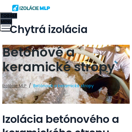
TOGGLE
MENU
Chytrá izolácia
Betónové a
keramické stropy
Izolácie MLP
/
Betónové a keramické stropy
Izolácia betónového a