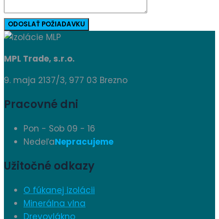
MPL Trade, s.r.o.
9. maja 2137/3, 977 03 Brezno
Pracovné dni
Pon - Sob
09 - 16
Nedeľa
Nepracujeme
Užitočné odkazy
O fúkanej izolácii
Minerálna vlna
Drevovlákno