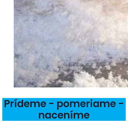
Prídeme - pomeriame -
naceníme