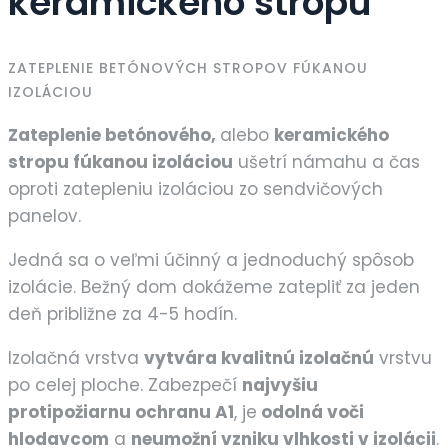
keramického stropu
ZATEPLENIE BETÓNOVÝCH STROPOV FÚKANOU
IZOLÁCIOU
Zateplenie betónového,
alebo
keramického
stropu fúkanou izoláciou
ušetrí námahu a čas
oproti zatepleniu izoláciou zo sendvičových
panelov.
Jedná sa o veľmi účinný a jednoduchý spôsob
izolácie. Bežný dom dokážeme zatepliť za jeden
deň približne za 4-5 hodín.
Izolačná vrstva
vytvára kvalitnú izolačnú
vrstvu
po celej ploche. Zabezpečí
najvyšiu
protipožiarnu ochranu A1
, je
odolná voči
hlodavcom
a
neumožní vzniku vlhkosti v izolácii
.