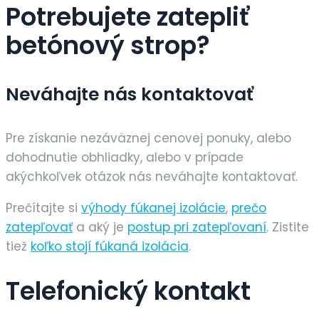
Potrebujete zatepliť
betónový strop?
Neváhajte nás kontaktovať
Pre získanie nezáväznej cenovej ponuky, alebo
dohodnutie obhliadky, alebo v prípade
akýchkoľvek otázok nás neváhajte kontaktovať.
Prečítajte si
výhody fúkanej izolácie
,
prečo
zatepľovať
a aký je
postup pri zatepľovaní
. Zistite
tiež
koľko stojí fúkaná izolácia
.
Telefonický kontakt