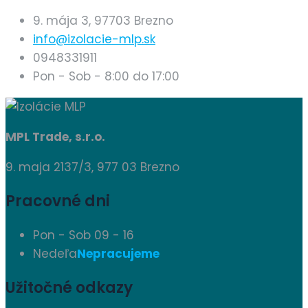
9. mája 3, 97703 Brezno
info@izolacie-mlp.sk
0948331911
Pon - Sob - 8:00 do 17:00
MPL Trade, s.r.o.
9. maja 2137/3, 977 03 Brezno
Pracovné dni
Pon - Sob
09 - 16
Nedeľa
Nepracujeme
Užitočné odkazy