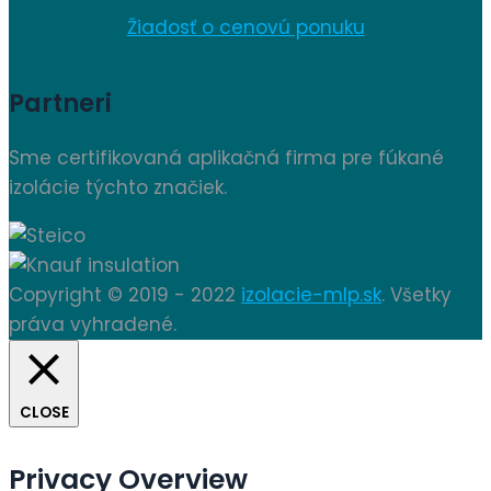
Žiadosť o cenovú ponuku
Partneri
Sme certifikovaná aplikačná firma pre fúkané
izolácie týchto značiek.
Copyright © 2019 - 2022
izolacie-mlp.sk
. Všetky
práva vyhradené.
CLOSE
Privacy Overview