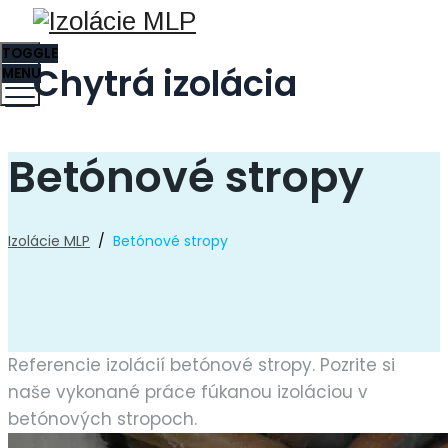
TOGGLE
Chytrá izolácia
MENU
Betónové stropy
Izolácie MLP
/
Betónové stropy
Referencie izolácií betónové stropy. Pozrite si
naše vykonané práce fúkanou izoláciou v
betónových stropoch.