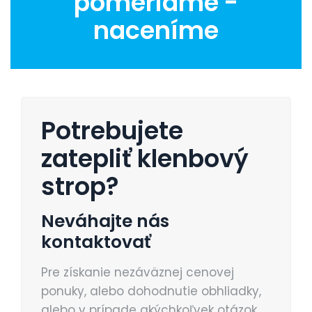
pomeriame -
naceníme
Potrebujete
zatepliť klenbový
strop?
Neváhajte nás
kontaktovať
Pre získanie nezáväznej cenovej
ponuky, alebo dohodnutie obhliadky,
alebo v prípade akýchkoľvek otázok