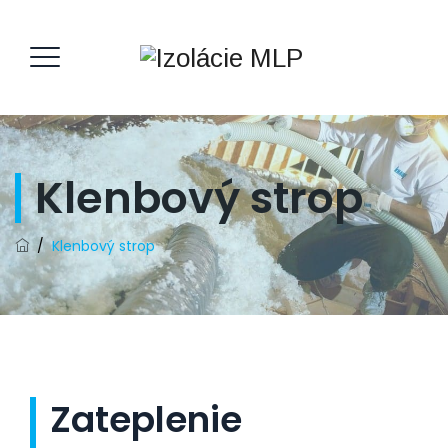
Klenbový strop
/
Klenbový strop
Zateplenie