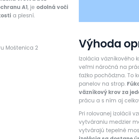
ochranu A1
, je
odolná voči
osti
a plesní.
Výhoda opro
Izolácia väzníkového k
veľmi náročná na prácu
ťažko pochôdzna. To k
panelov na strop.
Fúka
väzníkový krov za jed
prácu a s ním aj celko
Pri rolovanej izolácii v
vytváraniu medzier me
vytvárajú tepelné mos
izolácia sa dostane ú