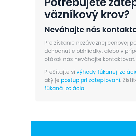
Potrebujete zatep
väzníkový krov?
Neváhajte nás kontakt
Pre získanie nezáväznej cenovej p
dohodnutie obhliadky, alebo v prí
otázok nás neváhajte kontaktovať.
Prečítajte si
výhody fúkanej izoláci
aký je
postup pri zatepľovaní
. Zisti
fúkaná izolácia
.