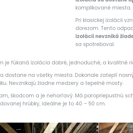
komplikované miesta.
Pri klasickej izolácii 
dorezom. Tento odpad
izolácii nevzniká žia
sa spotreboval.
je fúkaná izolácia dobré, jednoduché, a kvalitné ri
 sa dostane na všetky miesta. Dokonale zateplí nosný 
niku. Nevznikajú žiadne medzery a tepelné mosty.
niam, škodcom a je nehorľavý. Má paropriepustnú sc
dovanej hrúbky, ideálne je to 40 – 50 cm.