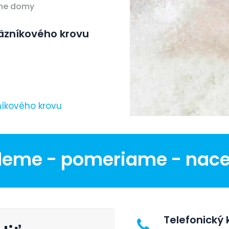
vne domy
väzníkového krovu
níkového krovu
deme - pomeriame - nac
Telefonický 