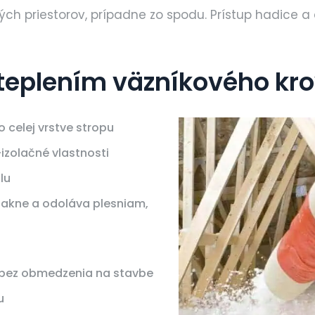
ch priestorov, prípadne zo spodu. Prístup hadice a 
teplením väzníkového kro
o celej vrstve stropu
izolačné vlastnosti
lu
iakne a odoláva plesniam,
a bez obmedzenia na stavbe
u