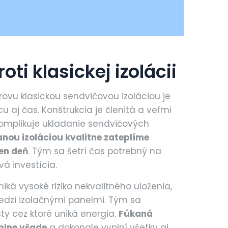
ti klasickej izolácii
rovu klasickou sendvičovou izoláciou je
 aj čas. Konštrukcia je členitá a veľmi
omplikuje ukladanie sendvičových
nou izoláciou kvalitne zateplíme
en deň
. Tým sa šetrí čas potrebný na
vá investícia.
zniká vysoké riziko nekvalitného uloženia,
dzi izolačnými panelmi. Tým sa
ty cez ktoré uniká energia.
Fúkaná
plne všade
a dokonale vyplní všetky aj