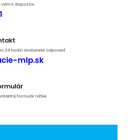
vám k dispozícii.
1
ntakt
 Do 24 hodín dostanete odpoveď.
acie-mlp.sk
ormulár
ntaktný formulár nižšie.