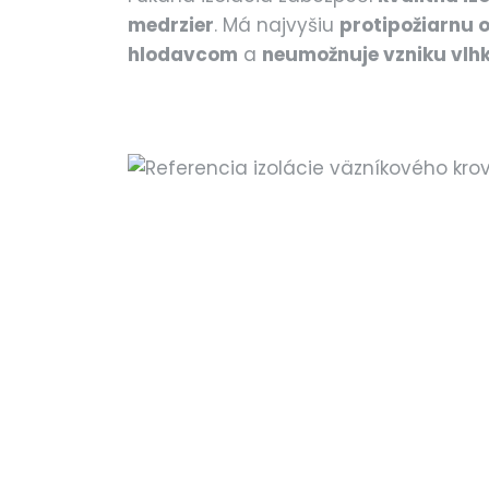
medrzier
. Má najvyšiu
protipožiarnu 
hlodavcom
a
neumožnuje vzniku vlhk