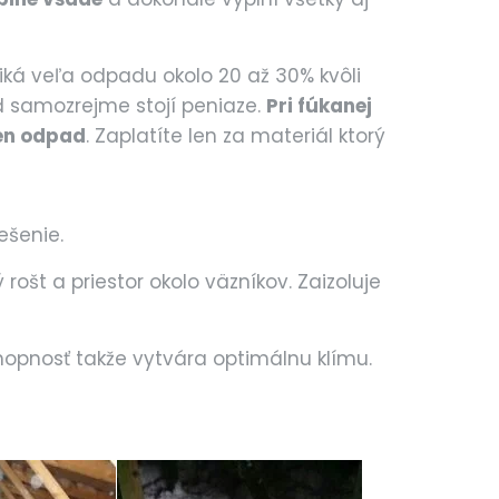
vzniká veľa odpadu okolo 20 až 30% kvôli
 samozrejme stojí peniaze.
Pri fúkanej
den odpad
. Zaplatíte len za materiál ktorý
ešenie.
rošt a priestor okolo väzníkov. Zaizoluje
hopnosť takže vytvára optimálnu klímu.