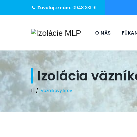
Zavolajte nám:
0948 331 911
O NÁS
FÚKAN
Izolácia väzní
/
Väzníkový krov