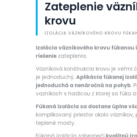
Zateplenie väzn
krovu
IZOLÁCIA VÄZNÍKOVÉHO KROVU FÚKA
Izolácia väzníkového krovu fúkanou i
riešenie
zateplenia.
Väzníková konštrukcia krovu je veľmi č
je jednoduchý.
Aplikácia fúkanej izol
jednoduchá a nenáročná na pohyb
. 
vazníkoch s hadicou z ktorej sa fúka i
Fúkaná izolácia sa dostane úplne vš
komplikovaný priestor okolo väzníkov,
teplené mosty.
Fúkaná izolácia zabezpečí
kvalitnú iz