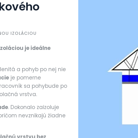
íkového
NOU IZOLÁCIOU
zoláciou je ideálne
lenitá a pohyb po nej nie
ácie
je pomerne
Pracovník sa pohybude po
zolačná vrstva.
ade
. Dokonalo zaizoluje
 pričom nevznikajú žiadne
olačnú vrstvu bez