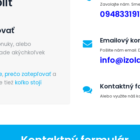
liť
Zavolajte nám. Sme 
094833191
ovať
Emailový ko
onuky, alebo
Pošlite nám email.
pade akýchkoľvek
info@izol
e
,
prečo zatepľovať
a
te tiež
koľko stojí
Kontaktný f
Alebo využite náš ko