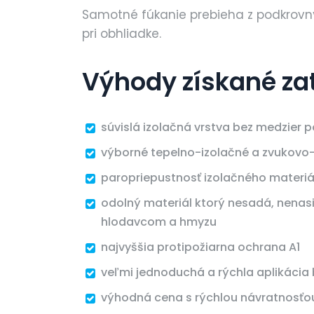
Samotné fúkanie prebieha z podkrovný
pri obhliadke.
Výhody získané za
súvislá izolačná vrstva bez medzier p
výborné tepelno-izolačné a zvukovo-
paropriepustnosť izolačného materiá
odolný materiál ktorý nesadá, nenas
hlodavcom a hmyzu
najvyššia protipožiarna ochrana A1
veľmi jednoduchá a rýchla aplikáci
výhodná cena s rýchlou návratnosťo