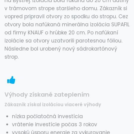
na Bystrej. Izolácia bola fúkaná do 20 cm dutiny
v trámovom strope staršieho domu. Zákazník si
vopred pripravil otvory zo spodku do stropu. Cez
otvory bola nafúkaná minerálna izolácia SUPAFIL
od firmy KNAUF o hrúbke 20 cm. Po nafúkaní
izolácie sa otvory uzatvorili parotesnou fóliou.
Následne bol urobený nový sádrokartónový
strop.
Výhody získané zateplením
Zákazník získal izoláciou viaceré výhody
nízka počiatočná investícia
vrátenie investície počas 3 rokov
vysokú úsporu energie za vykurovanie