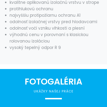
kvalitne aplikovanú izolačnú vrstvu v strope
protihlukovú ochranu
najvyššiu protipožiarnu ochranu A1
odolnosť izolačnej vrstvy pred hlodavcami
odolnosť voči vzniku vlhkosti a plesní
výhodnú cenu v porovnaní s klasickou
rolovanou izoláciou
vysoký tepelný odpor R 9
FOTOGALÉRIA
UKÁŽKY NAŠEJ PRÁCE