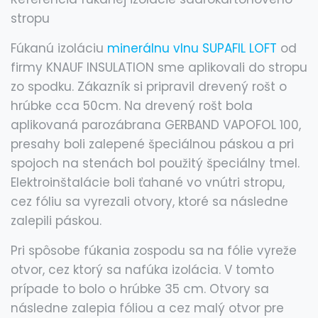
stropu
Fúkanú izoláciu
minerálnu vlnu SUPAFIL LOFT
od
firmy KNAUF INSULATION sme aplikovali do stropu
zo spodku. Zákazník si pripravil drevený rošt o
hrúbke cca 50cm. Na drevený rošt bola
aplikovaná parozábrana GERBAND VAPOFOL 100,
presahy boli zalepené špeciálnou páskou a pri
spojoch na stenách bol použitý špeciálny tmel.
Elektroinštalácie boli ťahané vo vnútri stropu,
cez fóliu sa vyrezali otvory, ktoré sa následne
zalepili páskou.
Pri spôsobe fúkania zospodu sa na fólie vyreže
otvor, cez ktorý sa nafúka izolácia. V tomto
prípade to bolo o hrúbke 35 cm. Otvory sa
následne zalepia fóliou a cez malý otvor pre