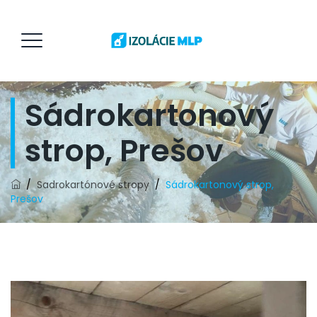
Sádrokartonový
strop, Prešov
/
Sadrokartónové stropy
/
Sádrokartonový strop,
Prešov