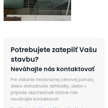
Potrebujete zatepliť Vašu
stavbu?
Neváhajte nás kontaktovať
Pre získanie nezáväznej cenovej ponuky,
alebo dohodnutie obhliadky, alebo v
prípade akýchkoľvek otázok nás
neváhajte kontaktovať.