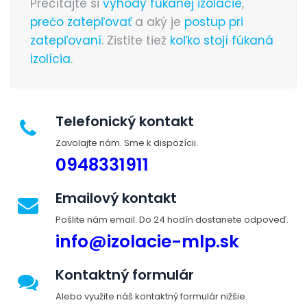
Prečítajte si
výhody fúkanej izolácie
,
prečo zatepľovať
a aký je
postup pri
zatepľovaní
. Zistite tiež
koľko stojí fúkaná
izolícia
.
Telefonický kontakt
Zavolajte nám. Sme k dispozícii.
0948331911
Emailový kontakt
Pošlite nám email. Do 24 hodín dostanete odpoveď.
info@izolacie-mlp.sk
Kontaktný formulár
Alebo využite náš kontaktný formulár nižšie.