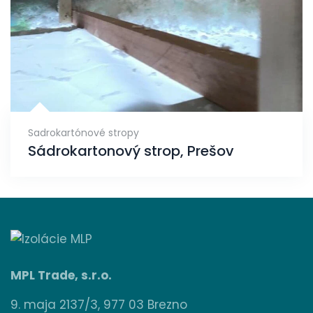
Sadrokartónové stropy
Sádrokartonový strop, Prešov
MPL Trade, s.r.o.
9. maja 2137/3, 977 03 Brezno