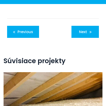
Navigácia
Previous
Next
v
článku
Súvisiace projekty